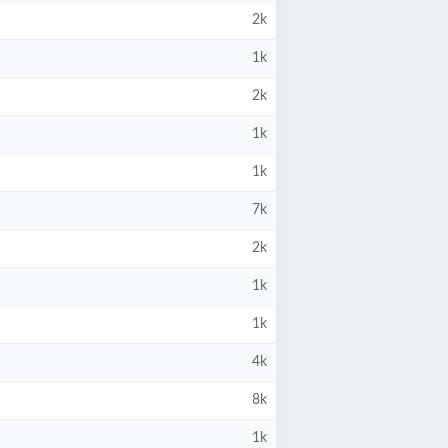
2k
1k
2k
1k
1k
7k
2k
1k
1k
4k
8k
1k