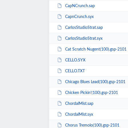
CapNCrunch.sap
CapnCrunch.syx
CarlosStudioStrat.sap
CarlosStudioStrat.syx
Cat Scratch Nugent(100).gsp-2101
CELLO.SYX
CELLO.TXT
Chicago Blues Lead(100).gsp-2101
Chicken Pickin'(100).gsp-2101
ChordalMist.sap
ChordalMist.syx
Chorus Tremolo(100).gsp-2101