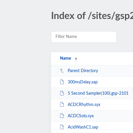
Index of /sites/g
Name
Parent Directory
300msDelay.sap
5 Second Sampler(100).gsp-2101
ACDCRhythm.syx
ACDCSolo.syx
AcidWashC1.sap