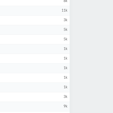
8k
11k
3k
5k
5k
1k
1k
1k
1k
1k
3k
9k