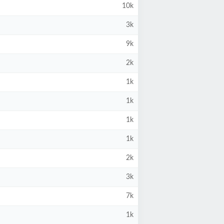
10k
3k
9k
2k
1k
1k
1k
1k
2k
3k
7k
1k