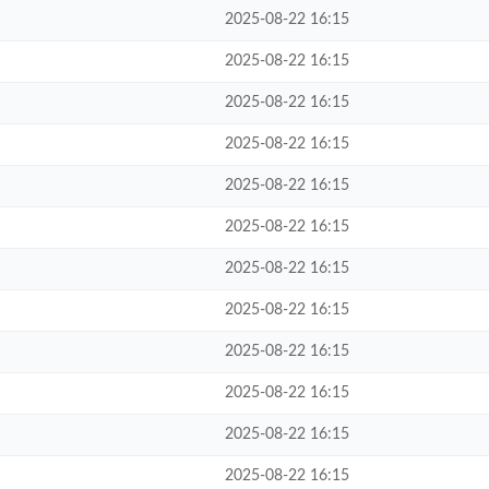
2025-08-22 16:15
2025-08-22 16:15
2025-08-22 16:15
2025-08-22 16:15
2025-08-22 16:15
2025-08-22 16:15
2025-08-22 16:15
2025-08-22 16:15
2025-08-22 16:15
2025-08-22 16:15
2025-08-22 16:15
2025-08-22 16:15