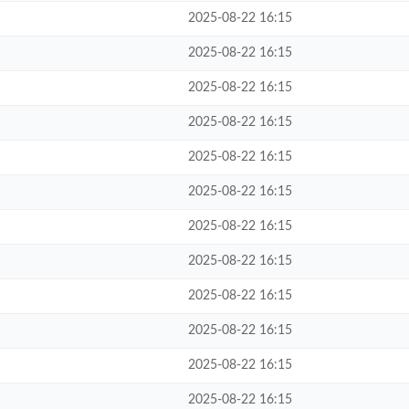
2025-08-22 16:15
2025-08-22 16:15
2025-08-22 16:15
2025-08-22 16:15
2025-08-22 16:15
2025-08-22 16:15
2025-08-22 16:15
2025-08-22 16:15
2025-08-22 16:15
2025-08-22 16:15
2025-08-22 16:15
2025-08-22 16:15