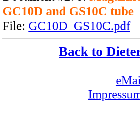
GC10D and GS10C tube
File:
GC10D_GS10C.pdf
Back to Diete
eMai
Impressum