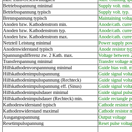
Betriebsspannung minimal
Supply volt. min.
Betriebsspannung typisch
Supply volt. typ.
Brennspannung typisch
Maintaining volta
Anoden bzw. Kathodenstrom min.
Anode/cath. curre
Anoden bzw. Kathodenstrom typ.
Anode/cath. curre
Anoden bzw. Kathodenstrom max.
Anode/cath. curre
Netzteil Leistung minimal
Power supply pow
Anodenwiderstand typisch
Anode resistor typ
Spannungsdifferenz zw. 2 Kath. max.
Voltage between 
Transferspannung minimal
Transfer voltage 
Hilfskathodenvorspannnung minimal
Guide bias volt. m
Hilfskathodenimpulsspannung
Guide signal volt
Hilfskathodenimpulsspannung (Rechteck)
Guide signal volt
Hilfskathodenimpulsspannung eff. (Sinus)
Guide signal volta
Hilfskathodenimpulsdauer minimal
Guide signal puls
Hilfskathodenimpulsdauer (Rechteck) min.
Guide rectangle p
Kathodenwiderstand typisch
Cathode resistor t
Kathodenwiderstand maximal
Cathode resistor 
Ausgangsspannung
Output voltage
Resetimpulsspannung
Reset pulse volta