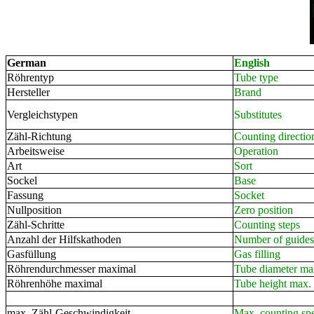
German
English
Röhrentyp
Tube type
Hersteller
Brand
Vergleichstypen
Substitutes
Zähl-Richtung
Counting directio
Arbeitsweise
Operation
Art
Sort
Sockel
Base
Fassung
Socket
Nullposition
Zero position
Zähl-Schritte
Counting steps
Anzahl der Hilfskathoden
Number of guides
Gasfüllung
Gas filling
Röhrendurchmesser maximal
Tube diameter ma
Röhrenhöhe maximal
Tube height max.
max. Zähl-Geschwindigkeit
Max. counting sp