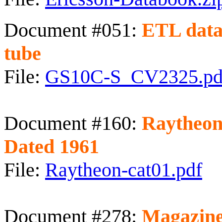
Document #051:
ETL data
tube
File:
GS10C-S_CV2325.pd
Document #160:
Raytheon
Dated 1961
File:
Raytheon-cat01.pdf
Document #278:
Magazine 