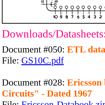
Downloads/Datasheets
Document #050:
ETL data
File:
GS10C.pdf
Document #028:
Ericsson
Circuits" - Dated 1967
File:
Ericsson-Databook.zi