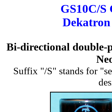
GS10C/S 
Dekatron 
Bi-directional double-
Ne
Suffix "/S" stands for "se
des