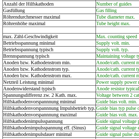
Anzahl der Hilfskathoden
Number of guides
Gasfüllung
Gas filling
Röhrendurchmesser maximal
Tube diameter max.
Röhrenhöhe maximal
Tube height max.
max. Zähl-Geschwindigkeit
Max. counting speed
Betriebsspannung minimal
Supply volt. min.
Betriebsspannung typisch
Supply volt. typ.
Brennspannung typisch
Maintaining voltage t
Anoden bzw. Kathodenstrom min.
Anode/cath. current m
Anoden bzw. Kathodenstrom typ.
Anode/cath. current t
Anoden bzw. Kathodenstrom max.
Anode/cath. current 
Netzteil Leistung minimal
Power supply power 
Anodenwiderstand typisch
Anode resistor typical
Spannungsdifferenz zw. 2 Kath. max.
Voltage between 2 ca
Hilfskathodenvorspannnung minimal
Guide bias volt. min.
Hilfskathodenvorspannnung Impulsbetrieb typ.
Guide bias typ pulse 
Hilfskathodenvorspannnung maximal
Guide bias volt. max.
Hilfskathodenimpulsspannung
Guide signal voltage 
Hilfskathodenimpulsspannung eff. (Sinus)
Guide signal voltage e
Hilfskathodenimpulsdauer minimal
Guide signal pulse du